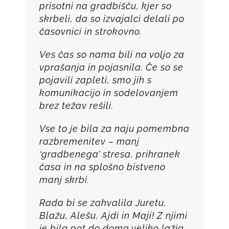
prisotni na gradbišču, kjer so
skrbeli, da so izvajalci delali po
časovnici in strokovno.
Ves čas so nama bili na voljo za
vprašanja in pojasnila. Če so se
pojavili zapleti, smo jih s
komunikacijo in sodelovanjem
brez težav rešili.
Vse to je bila za naju pomembna
razbremenitev – manj
‘gradbenega’ stresa, prihranek
časa in na splošno bistveno
manj skrbi.
Rada bi se zahvalila Juretu,
Blažu, Alešu, Ajdi in Maji! Z njimi
je bila pot do doma veliko lažja