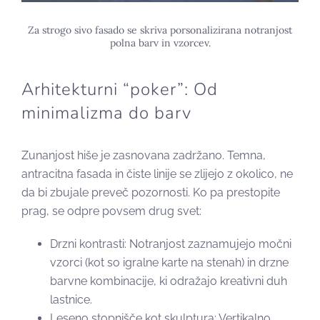
Za strogo sivo fasado se skriva porsonalizirana notranjost
polna barv in vzorcev.
Arhitekturni “poker”: Od
minimalizma do barv
Zunanjost hiše je zasnovana zadržano. Temna,
antracitna fasada in čiste linije se zlijejo z okolico, ne
da bi zbujale preveč pozornosti. Ko pa prestopite
prag, se odpre povsem drug svet:
Drzni kontrasti: Notranjost zaznamujejo močni
vzorci (kot so igralne karte na stenah) in drzne
barvne kombinacije, ki odražajo kreativni duh
lastnice.
Leseno stopnišče kot skulptura: Vertikalno