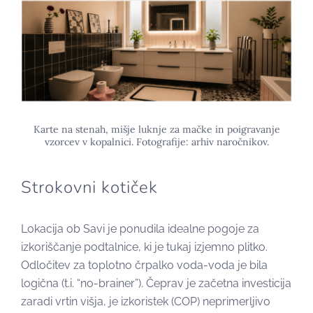
Karte na stenah, mišje luknje za mačke in poigravanje
vzorcev v kopalnici. Fotografije: arhiv naročnikov.
Strokovni kotiček
Lokacija ob Savi je ponudila idealne pogoje za
izkoriščanje podtalnice, ki je tukaj izjemno plitko.
Odločitev za toplotno črpalko voda-voda je bila
logična (t.i. “no-brainer”). Čeprav je začetna investicija
zaradi vrtin višja, je izkoristek (COP) neprimerljivo