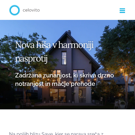
Skip
to
content
Nova hiša v harmoniji
nasprotij
Zadržana zunanjost, ki skriva drzno
notranjost in mačje prehode
Na poljih blizu Save, kjer se narava sreča z