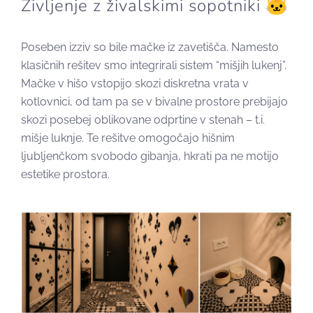
Življenje z živalskimi sopotniki
Poseben izziv so bile mačke iz zavetišča. Namesto
klasičnih rešitev smo integrirali s
istem “mišjih lukenj”.
Mačke v hišo vstopijo skozi diskretna vrata v
kotlovnici, od tam pa se v bivalne prostore prebijajo
skozi posebej oblikovane odprtine v stenah – t.i.
mišje luknje. Te rešitve omogočajo hišnim
ljubljenčkom svobodo gibanja, hkrati pa ne motijo
estetike prostora.