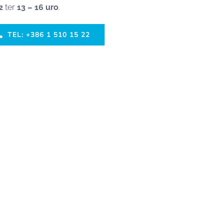
2
ter
13 – 16 uro
.
TEL: +386 1 510 15 22