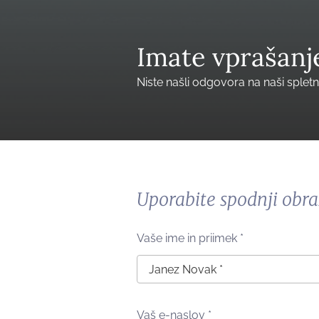
Imate vprašanj
Niste našli odgovora na naši splet
Uporabite spodnji obra
Vaše ime in priimek
*
Vaš e-naslov
*