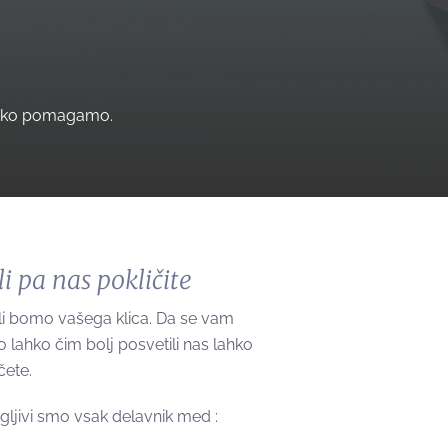
 lahko pomagamo.
li pa nas pokličite
li bomo vašega klica. Da se vam
lahko čim bolj posvetili nas lahko
čete.
ljivi smo vsak delavnik med :