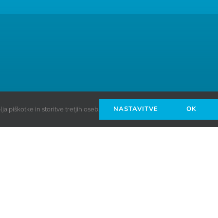
NASTAVITVE
OK
 piškotke in storitve tretjih oseb.
ps needs your permission to be loaded. For more details, p
I ACCEPT