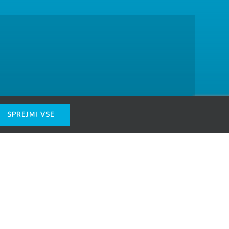
SPREJMI VSE
lease see our
Pravno obvestilo
.