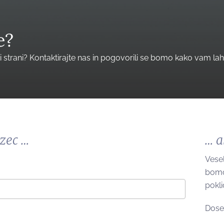
e?
ni strani? Kontaktirajte nas in pogovorili se bomo kako vam
zec …
… a
Vese
bomo 
pokli
Doseg