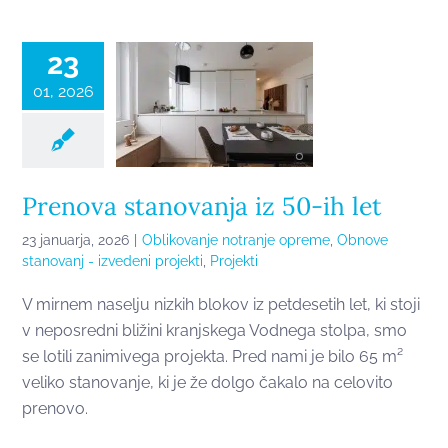
stanovanja iz
50-ih let
23
01, 2026
Prenova stanovanja iz 50-ih let
23 januarja, 2026
|
Oblikovanje notranje opreme
,
Obnove
stanovanj - izvedeni projekti
,
Projekti
V mirnem naselju nizkih blokov iz petdesetih let, ki stoji
v neposredni bližini kranjskega Vodnega stolpa, smo
se lotili zanimivega projekta. Pred nami je bilo 65 m²
veliko stanovanje, ki je že dolgo čakalo na celovito
prenovo.