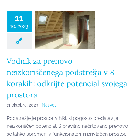
8 korakih:
odkrijte
11
potencial
10, 2023
svojega
prostora
Vodnik za prenovo
neizkoriščenega podstrešja v 8
korakih: odkrijte potencial svojega
prostora
11 oktobra, 2023
|
Nasveti
Podstrešje je prostor v hiši, ki pogosto predstavlja
neizkoriščen potencial. S pravilno načrtovano prenovo
se lahko spremeni v funkcionalen in privlačen prostor.