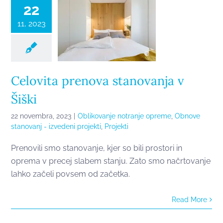
Šiški
22
11, 2023
Celovita prenova stanovanja v
Šiški
22 novembra, 2023
|
Oblikovanje notranje opreme
,
Obnove
stanovanj - izvedeni projekti
,
Projekti
Prenovili smo stanovanje, kjer so bili prostori in
Vodnik za
oprema v precej slabem stanju. Zato smo načrtovanje
prenovo
lahko začeli povsem od začetka.
neizkoriščenega
Read More
podstrešja v