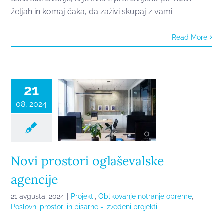
željah in komaj čaka, da zaživi skupaj z vami.
Read More
Novi prostori
oglaševalske
agencije
21
08, 2024
Novi prostori oglaševalske
agencije
21 avgusta, 2024
|
Projekti
,
Oblikovanje notranje opreme
,
Poslovni prostori in pisarne - izvedeni projekti