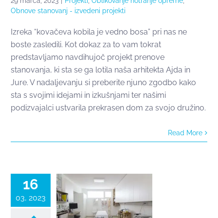
29 marca, 2023
|
Projekti
,
Oblikovanje notranje opreme
,
Obnove stanovanj - izvedeni projekti
Izreka “kovačeva kobila je vedno bosa” pri nas ne
boste zasledili. Kot dokaz za to vam tokrat
predstavljamo navdihujoč projekt prenove
stanovanja, ki sta se ga lotila naša arhitekta Ajda in
Jure. V nadaljevanju si preberite njuno zgodbo kako
sta s svojimi idejami in izkušnjami ter našimi
podizvajalci ustvarila prekrasen dom za svojo družino.
Read More
Ambulanta
za
fizioterapijo
16
03, 2023