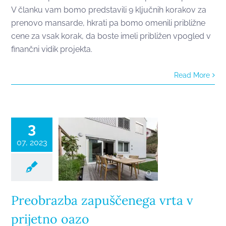
V članku vam bomo predstavili 9 ključnih korakov za
prenovo mansarde, hkrati pa bomo omenili približne
cene za vsak korak, da boste imeli približen vpogled v
finančni vidik projekta.
Preobrazba
Read More
zapuščenega
vrta v
prijetno oazo
3
07, 2023
Preobrazba zapuščenega vrta v
prijetno oazo