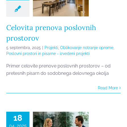
Celovita prenova poslovnih
prostorov
5 septembra, 2025
|
Projekti
,
Oblikovanje notranje opreme
,
Poslovni prostori in pisarne - izvedeni projekti
Primer celovite prenove poslovnih prostorov – od
pretesnih pisarn do sodobnega delovnega okolja
Celovite
Read More
rešitve za
vaše
investicije
18
04, 2025