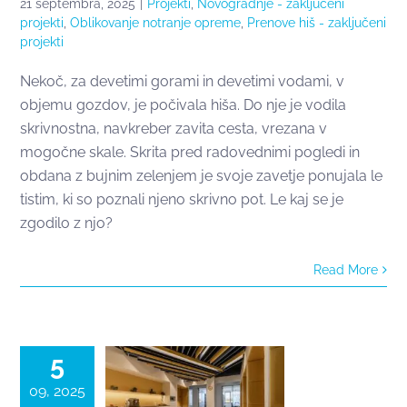
21 septembra, 2025
|
Projekti
,
Novogradnje - zaključeni
projekti
,
Oblikovanje notranje opreme
,
Prenove hiš - zaključeni
projekti
Nekoč, za devetimi gorami in devetimi vodami, v
objemu gozdov, je počivala hiša. Do nje je vodila
skrivnostna, navkreber zavita cesta, vrezana v
mogočne skale. Skrita pred radovednimi pogledi in
obdana z bujnim zelenjem je svoje zavetje ponujala le
tistim, ki so poznali njeno skrivno pot. Le kaj se je
zgodilo z njo?
Celovita
Read More
prenova
poslovnih
prostorov
5
09, 2025