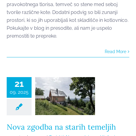
pravokotnega tlorisa, temveč so stene med seboj
tvorile različne kote. Dodatni podvig so bili zunanji
prostori, ki so jih uporabljali kot skladišče in kotlovnico.
Pokukajte v blog in presodite, ali nam je uspelo
premostiti te prepreke.
Read More
Nova zgodba
na starih
temeljih
21
09, 2025
Nova zgodba na starih temeljih