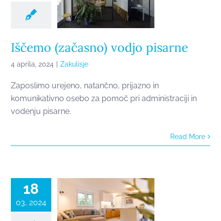
Iščemo (začasno) vodjo pisarne
4 aprila, 2024
|
Zakulisje
Zaposlimo urejeno, natančno, prijazno in
komunikativno osebo za pomoč pri administraciji in
vodenju pisarne.
Read More
Prenova
stanovanja v
Piranu
18
03, 2024