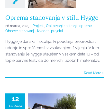
Oprema stanovanja v stilu Hygge
26 marca, 2025
|
Projekti
,
Oblikovanje notranje opreme
,
Obnove stanovanj - izvedeni projekti
Hygge je danska filozofija, ki poudarja preprostost,
udobje in sproščenost v vsakdanjem življenju. V tem
stanovanju je hygge utelešen v vsakem detajlu – od
tople barvne lestvice do mehkih, udobnih materialov.
Nova podoba
Read More
stare
montažne
hiše
12
11, 2024