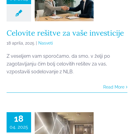
Celovite rešitve za vaše investicije
18 aprila, 2025
|
Nasveti
Z veseljem vam sporočamo, da smo, v želji po
zagotavljanju čim bolj celovitih rešitev za vas,
vzpostavili sodelovanje z NLB.
Read More
Trendi v
svetu
keramike
18
04, 2025