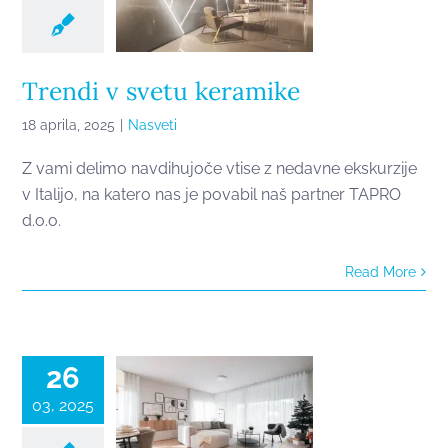
Trendi v svetu keramike
18 aprila, 2025
|
Nasveti
Z vami delimo navdihujoče vtise z nedavne ekskurzije
v Italijo, na katero nas je povabil naš partner TAPRO
d.o.o.
Read More
Oprema
stanovanja v
stilu Hygge
26
03, 2025