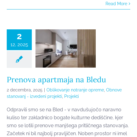
Read More
Prenova
apartmaja na
Bledu
2
12, 2025
Prenova apartmaja na Bledu
2 decembra, 2025
|
Oblikovanje notranje opreme
,
Obnove
stanovanj - izvedeni projekti
,
Projekti
Odpravili smo se na Bled - v navdušujočo naravno
kuliso ter zakladnico bogate kulturne dediščine, kjer
smo se lotili prenove manjšega pritličnega stanovanja.
Začetek ni bil najbolj pravljičen. Noben prostor ni imel