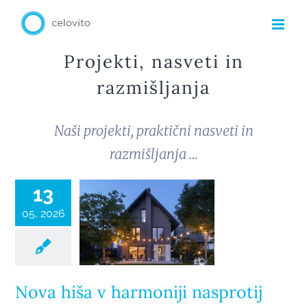
Skip
to
content
Projekti, nasveti in
razmišljanja
Naši projekti, praktični nasveti in
Nova hiša v
razmišljanja …
harmoniji
nasprotij
13
05, 2026
Nova hiša v harmoniji nasprotij