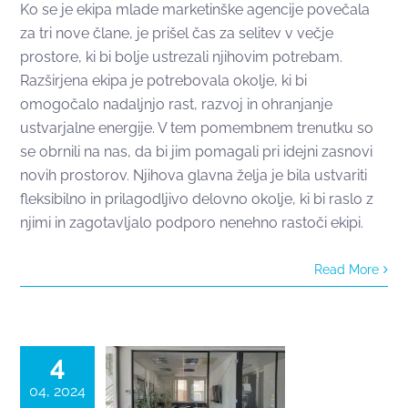
Ko se je ekipa mlade marketinške agencije povečala
za tri nove člane, je prišel čas za selitev v večje
prostore, ki bi bolje ustrezali njihovim potrebam.
Razširjena ekipa je potrebovala okolje, ki bi
omogočalo nadaljnjo rast, razvoj in ohranjanje
ustvarjalne energije. V tem pomembnem trenutku so
se obrnili na nas, da bi jim pomagali pri idejni zasnovi
novih prostorov. Njihova glavna želja je bila ustvariti
fleksibilno in prilagodljivo delovno okolje, ki bi raslo z
njimi in zagotavljalo podporo nenehno rastoči ekipi.
Read More
Iščemo
(začasno)
vodjo pisarne
4
04, 2024