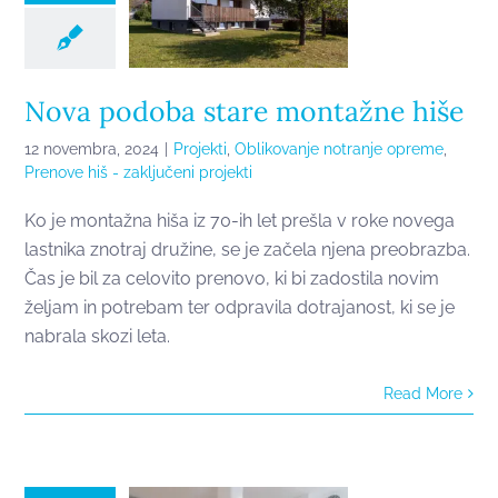
Nova podoba stare montažne hiše
12 novembra, 2024
|
Projekti
,
Oblikovanje notranje opreme
,
Prenove hiš - zaključeni projekti
Ko je montažna hiša iz 70-ih let prešla v roke novega
lastnika znotraj družine, se je začela njena preobrazba.
Čas je bil za celovito prenovo, ki bi zadostila novim
željam in potrebam ter odpravila dotrajanost, ki se je
nabrala skozi leta.
Prenova
Read More
stanovanja za
novo
življenjsko