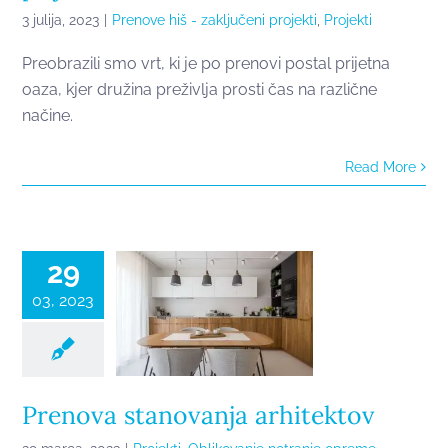
3 julija, 2023
|
Prenove hiš - zaključeni projekti
,
Projekti
Preobrazili smo vrt, ki je po prenovi postal prijetna
oaza, kjer družina preživlja prosti čas na različne
načine.
Read More
Prenova
stanovanja
arhitektov
29
03, 2023
Prenova stanovanja arhitektov