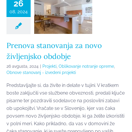
26
obdobje
08, 2024
Prenova stanovanja za novo
življenjsko obdobje
26 avgusta, 2024
|
Projekti
,
Oblikovanje notranje opreme
,
Obnove stanovanj - izvedeni projekti
Predstavljajte si, da živite in delate v tujini. V kratkem
boste zaključili vse službene obveznosti, predali ključe
pisarne ter pozdravili sodelavce na poslovilni zabavi
ob upokojitvi. Vračate se v Slovenijo, kjer vas čaka
povsem novo življenjsko obdobje, ki ga želite izkoristiti
v polni meri. Kako prikladno, da vas v domovini že
čaka stanovanje, ki je sveže prenovljeno po vaših