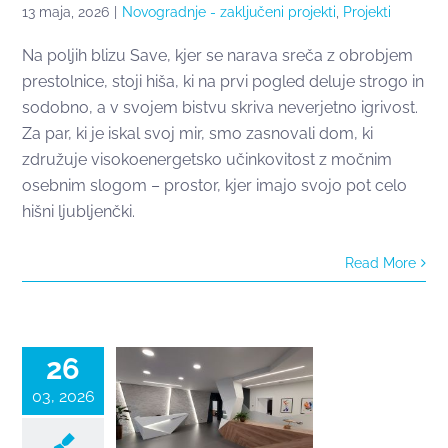
13 maja, 2026
|
Novogradnje - zaključeni projekti
,
Projekti
Na poljih blizu Save, kjer se narava sreča z obrobjem
prestolnice, stoji hiša, ki na prvi pogled deluje strogo in
sodobno, a v svojem bistvu skriva neverjetno igrivost.
Za par, ki je iskal svoj mir, smo zasnovali dom, ki
združuje visokoenergetsko učinkovitost z močnim
osebnim slogom – prostor, kjer imajo svojo pot celo
hišni ljubljenčki.
Od stare
Read More
banke do
futurističnega
inštituta
26
03, 2026