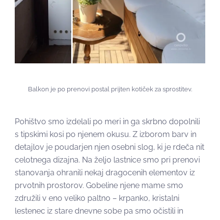
Balkon je po prenovi postal prijten kotiček za sprostitev.
Pohištvo smo izdelali po meri in ga skrbno dopolnili
s tipskimi kosi po njenem okusu. Z izborom barv in
detajlov je poudarjen njen osebni slog, ki je rdeča nit
celotnega dizajna.
Na željo lastnice smo pri prenovi
stanovanja ohranili nekaj dragocenih elementov iz
prvotnih prostorov. Gobeline njene mame smo
združili v eno veliko paltno – krpanko, kristalni
lestenec iz stare dnevne sobe pa smo očistili in