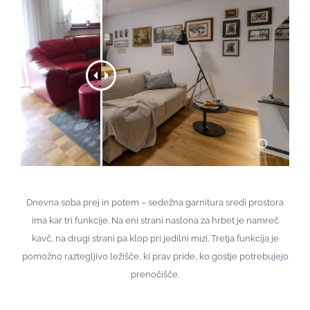
Dnevna soba prej in potem – sedežna garnitura sredi prostora
ima kar tri funkcije. Na eni strani naslona za hrbet je namreč
kavč, na drugi strani pa klop pri jedilni mizi. Tretja funkcija je
pomožno raztegljivo ležišče, ki prav pride, ko gostje potrebujejo
prenočišče.