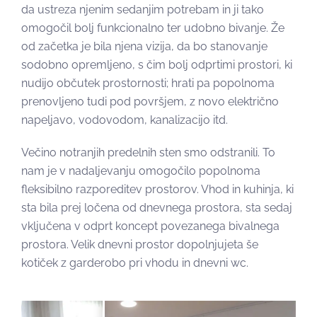
da ustreza njenim sedanjim potrebam in ji tako
omogočil bolj funkcionalno ter udobno bivanje. Že
od začetka je bila njena vizija, da bo stanovanje
sodobno opremljeno, s čim bolj odprtimi prostori, ki
nudijo občutek prostornosti; hrati pa popolnoma
prenovljeno tudi pod površjem, z novo električno
napeljavo, vodovodom, kanalizacijo itd.
Večino notranjih predelnih sten smo odstranili. To
nam je v nadaljevanju omogočilo popolnoma
fleksibilno razporeditev prostorov. Vhod in kuhinja, ki
sta bila prej ločena od dnevnega prostora, sta sedaj
vključena v odprt koncept povezanega bivalnega
prostora. Velik dnevni prostor dopolnjujeta še
kotiček z garderobo pri vhodu in dnevni wc.