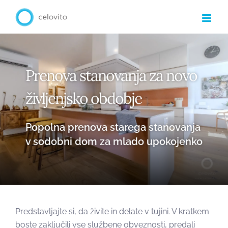
Skip
to
content
Prenova stanovanja za novo
življenjsko obdobje
Popolna prenova starega stanovanja
v sodobni dom za mlado upokojenko
Predstavljajte si, da živite in delate v tujini. V kratkem
boste zaključili vse službene obveznosti, predali