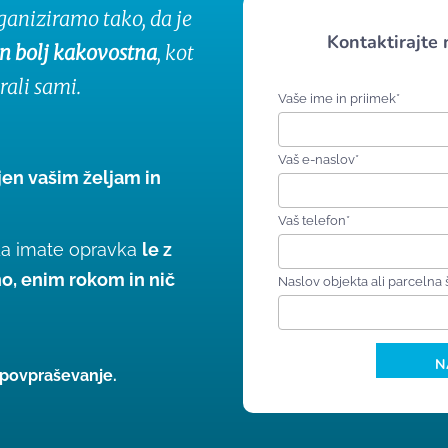
aniziramo tako, da je
Kontaktirajte 
 in bolj kakovostna
, kot
irali sami.
Vaše ime in priimek*
Vaš e-naslov*
jen vašim željam in
Vaš telefon*
da imate opravka
le z
o, enim rokom in nič
Naslov objekta ali parcelna 
e povpraševanje.