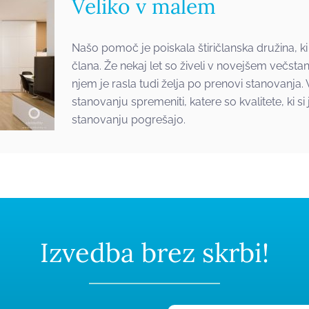
Veliko v malem
Našo pomoč je poiskala štiričlanska družina, ki
člana. Že nekaj let so živeli v novejšem večsta
njem je rasla tudi želja po prenovi stanovanja. Ve
stanovanju spremeniti, katere so kvalitete, ki si ji
stanovanju pogrešajo.
Izvedba brez skrbi!