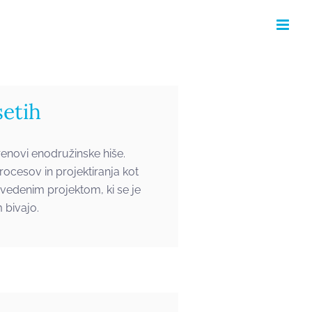
etih
renovi enodružinske hiše.
ocesov in projektiranja kot
vedenim projektom, ki se je
 bivajo.