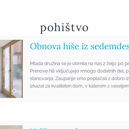
z
pohištvo
Obnova hiše iz sedemdes
Mlada družina se je obrnila na nas z željo po p
Prenove hiš vključujejo mnogo dodatnih del, pr
stanovanja. Zaupanje smo poplačali z dobro iz
izkazal za kvaliteten dom, v katerem z veseljem
m