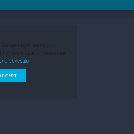
s Google Maps needs your
. For more details, please see
vno obvestilo
.
 ACCEPT