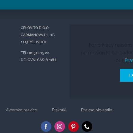
CELOVITO D.O.O.
ČARMANOVA UL. 1B
1215 MEDVODE
For privacy reason
permission to be loaded
TEL: 01 510 15 22
our
Pra
DELOVNI ČAS: 8-16H
I
Avtorske pravice
Piškotki
Pravno obvestilo