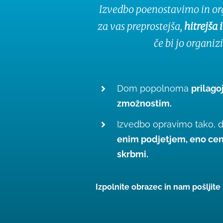
Izvedbo poenostavimo in org
za vas preprostejša,
hitrejša
če bi jo organiz
Dom popolnoma
prilago
zmožnostim.
Izvedbo opravimo tako, 
enim podjetjem, eno cen
skrbmi.
Izpolnite obrazec in nam pošljit