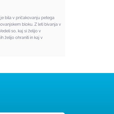
 je bila v pričakovanju petega
novanjskem bloku. Z leti bivanja v
deli so, kaj si želijo v
h želijo ohraniti in kaj v