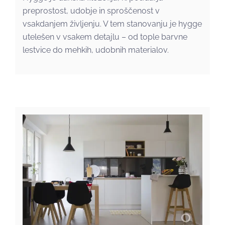
preprostost, udobje in sproščenost v
vsakdanjem življenju. V tem stanovanju je hygge
utelešen v vsakem detajlu – od tople barvne
lestvice do mehkih, udobnih materialov.
Z družino naj odraste tudi
dom