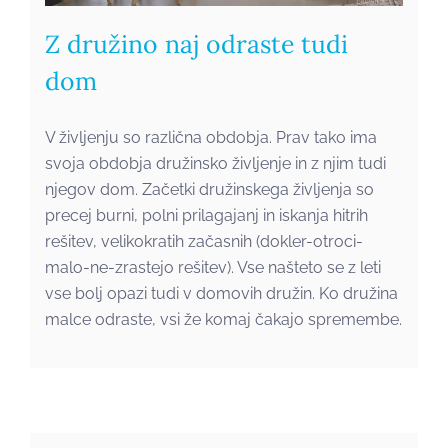
Z družino naj odraste tudi
dom
V življenju so različna obdobja. Prav tako ima
svoja obdobja družinsko življenje in z njim tudi
njegov dom. Začetki družinskega življenja so
precej burni, polni prilagajanj in iskanja hitrih
rešitev, velikokratih začasnih (dokler-otroci-
malo-ne-zrastejo rešitev). Vse našteto se z leti
vse bolj opazi tudi v domovih družin. Ko družina
malce odraste, vsi že komaj čakajo spremembe.
V pomladne barve odeta
prenova stanovanja