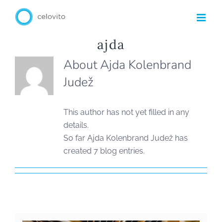
Skip
to
content
ajda
About
Ajda Kolenbrand
Judež
This author has not yet filled in any
details.
So far Ajda Kolenbrand Judež has
created 7 blog entries.
Celovita prenova
poslovnih prostorov