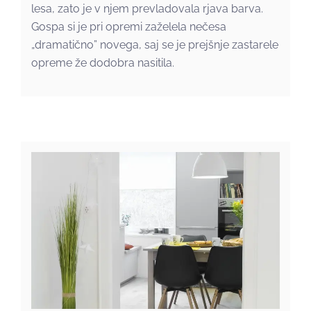
lesa, zato je v njem prevladovala rjava barva.
Gospa si je pri opremi zaželela nečesa
„dramatično” novega, saj se je prejšnje zastarele
opreme že dodobra nasitila.
Nova energija za
tričlansko družino