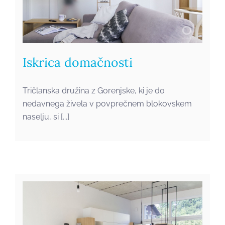
Iskrica domačnosti
Tričlanska družina z Gorenjske, ki je do
nedavnega živela v povprečnem blokovskem
naselju, si [...]
Ko stara garaža postane
udoben dom