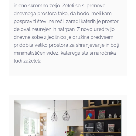
in eno skromno željo. Želeli so si prenove
dnevnega prostora tako, da bodo imeli kam
pospraviti številne reči, zaradi katerih je prostor
deloval neurejen in natrpan. Z novo ureditvijo
dnevne sobe z jedilnico je družina predvsem
pridobila veliko prostora za shranjevanje in bolj
minimalističen videz, katerega sta si naročnika
tudi zaželela.
Preobrazba grdega račka