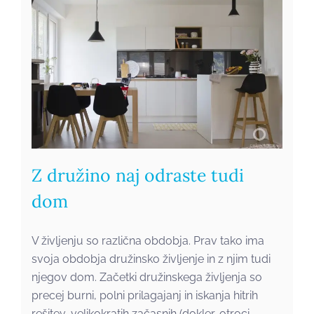
Z družino naj odraste tudi
dom
V življenju so različna obdobja. Prav tako ima
svoja obdobja družinsko življenje in z njim tudi
njegov dom. Začetki družinskega življenja so
precej burni, polni prilagajanj in iskanja hitrih
rešitev, velikokratih začasnih (dokler-otroci-