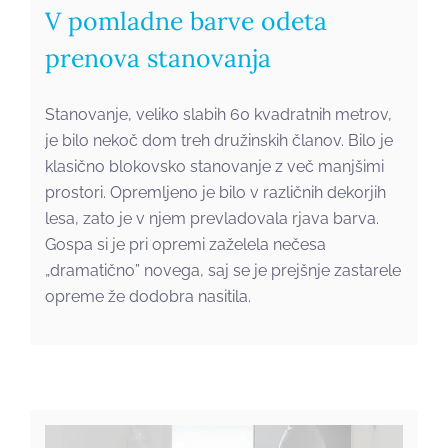
V pomladne barve odeta
prenova stanovanja
Stanovanje, veliko slabih 60 kvadratnih metrov,
je bilo nekoč dom treh družinskih članov. Bilo je
klasično blokovsko stanovanje z več manjšimi
prostori. Opremljeno je bilo v različnih dekorjih
lesa, zato je v njem prevladovala rjava barva.
Gospa si je pri opremi zaželela nečesa
„dramatično” novega, saj se je prejšnje zastarele
opreme že dodobra nasitila.
Nova energija za
tričlansko družino