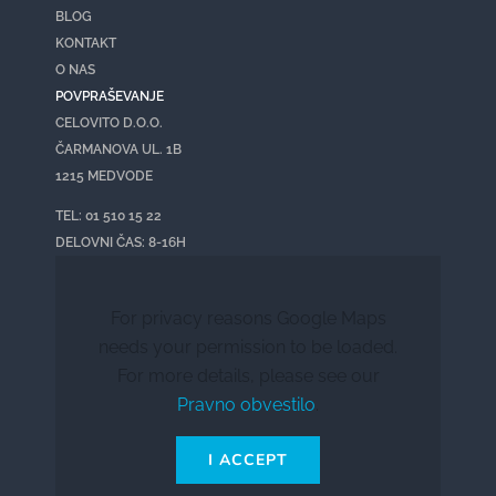
BLOG
KONTAKT
O NAS
POVPRAŠEVANJE
CELOVITO D.O.O.
ČARMANOVA UL. 1B
1215 MEDVODE
TEL: 01 510 15 22
DELOVNI ČAS: 8-16H
For privacy reasons Google Maps
needs your permission to be loaded.
For more details, please see our
Pravno obvestilo
.
I ACCEPT