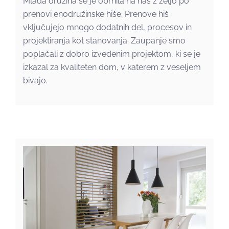
Mlada družina se je obrnila na nas z željo po
prenovi enodružinske hiše. Prenove hiš
vključujejo mnogo dodatnih del, procesov in
projektiranja kot stanovanja. Zaupanje smo
poplačali z dobro izvedenim projektom, ki se je
izkazal za kvaliteten dom, v katerem z veseljem
bivajo.
Iz razdrobljenega v
premišljeno celoto