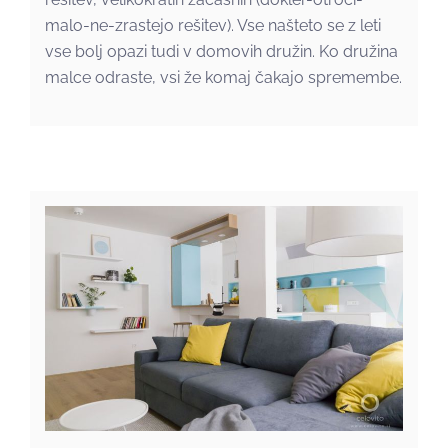
malo-ne-zrastejo rešitev). Vse našteto se z leti
vse bolj opazi tudi v domovih družin. Ko družina
malce odraste, vsi že komaj čakajo spremembe.
V pomladne barve odeta
prenova stanovanja