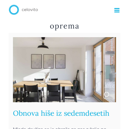
Skip
Obnova hiše iz
to
sedemdesetih
content
oprema
Obnova hiše iz sedemdesetih