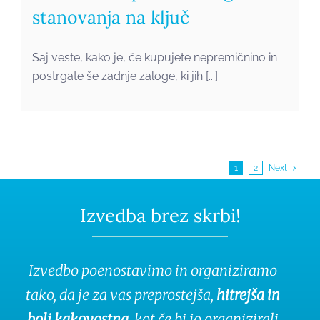
stanovanja na ključ
Saj veste, kako je, če kupujete nepremičnino in
postrgate še zadnje zaloge, ki jih [...]
1
2
Next
Izvedba brez skrbi!
Izvedbo poenostavimo in organiziramo
tako, da je za vas preprostejša,
hitrejša in
bolj kakovostna
, kot če bi jo organizirali