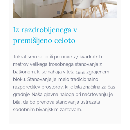
Iz razdrobljenega v
premišljeno celoto
Tokrat smo se lotili prenove 77 kvadratnih
metrov velikega trosobnega stanovanja z
balkonom, ki se nahaja v leta 1952 zgrajenem
bloku. Stanovanje je imelo tradicionalno
razporeditev prostorov, ki je bila značilna za čas
gradnje. Naša glavna naloga pri načrtovanju je
bila, da bo prenova stanovanja ustrezala
sodobnim bivanjskim zahtevam.
Od barv in kaosa do črno
belega ambienta