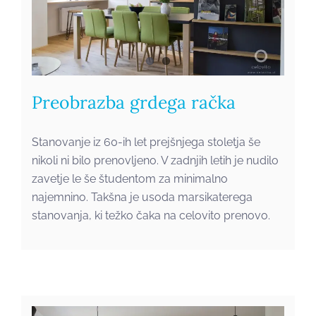
Preobrazba grdega račka
Stanovanje iz 60-ih let prejšnjega stoletja še
nikoli ni bilo prenovljeno. V zadnjih letih je nudilo
zavetje le še študentom za minimalno
najemnino. Takšna je usoda marsikaterega
stanovanja, ki težko čaka na celovito prenovo.
Z družino naj odraste tudi
dom